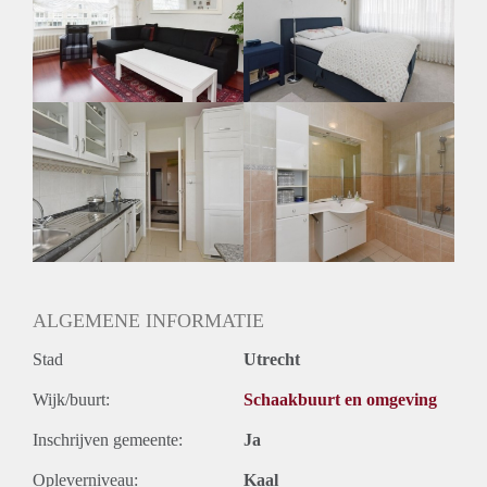
Inkomen eis
N.V.T.
Huurtermijn
Onbepaalde termijn
Oplevering
Gestoffeerd
ALGEMENE INFORMATIE
Stad
Utrecht
Wijk/buurt:
Schaakbuurt en omgeving
Inschrijven gemeente:
Ja
Opleverniveau:
Kaal