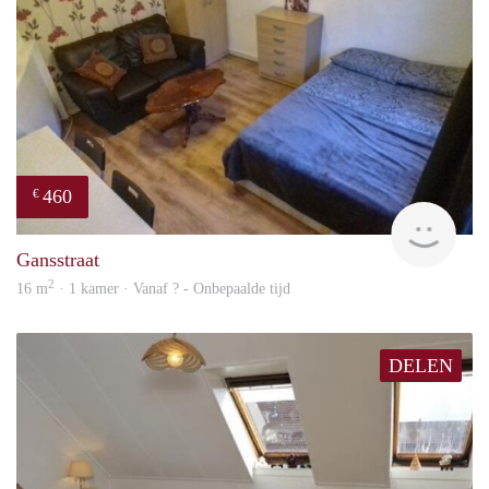
460
€
finde
Gansstraat
2
16 m
· 1 kamer · Vanaf ? - Onbepaalde tijd
DELEN