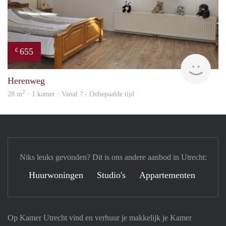
655
€
Woni
Herenweg
2
28 m
· 1 kamer · Vanaf ? - Onbepaalde tijd
Niks leuks gevonden? Dit is ons andere aanbod in Utrecht:
Huurwoningen
Studio's
Appartementen
Op Kamer Utrecht vind en verhuur je makkelijk je Kamer