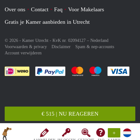
Over ons
Contact
Faq
Voor Makelaars
Gratis je Kamer aanbieden in Utrecht
© 2026 - Kamer Utrecht - KvK nr. 02094127 –
Nederland
Voorwaarden & privacy
Disclaimer
Spam & nep-accounts
Account verwijderen
Je rekent gemakkelijk af met Paypal
Je rekent gemakkelijk af met M
Je rekent gemakkelij
Je re
€ 515 | NU REAGEREN
+