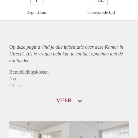
Begindatum
Onbepaalde tijd
Op deze pagina vind je alle informatie over deze Kamer in
Utrecht. Als je vragen hebt kun je contact opnemen met de
aanbieder.
Bemiddelingskosten
Nee
Object
Direct bij de eigenaar
Borg
MEER
490
Garantiestelling
Niet mogelijk
Huurtoeslag
Niet mogelijk