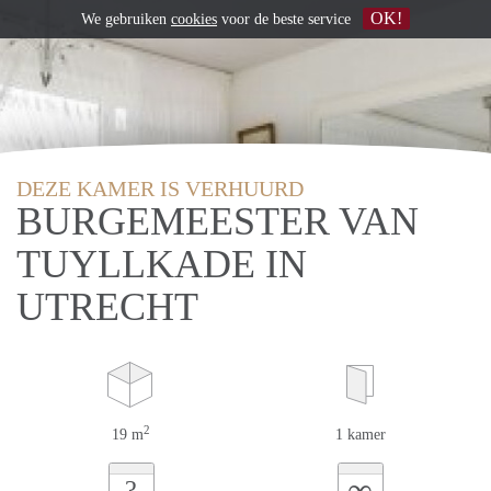
OK!
We gebruiken
cookies
voor de beste service
DEZE KAMER IS VERHUURD
BURGEMEESTER VAN
TUYLLKADE IN
UTRECHT
2
19 m
1 kamer
∞
?