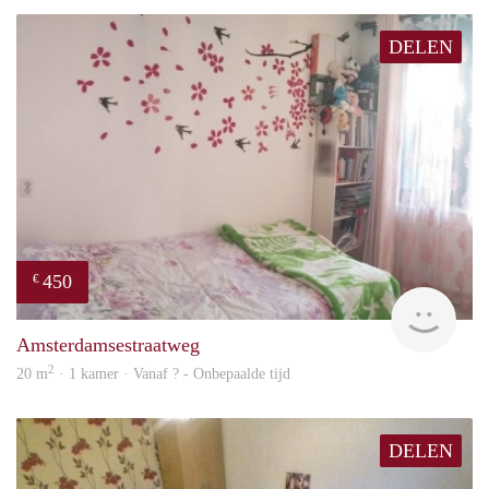
DELEN
450
€
finde
Amsterdamsestraatweg
2
20 m
· 1 kamer · Vanaf ? - Onbepaalde tijd
DELEN