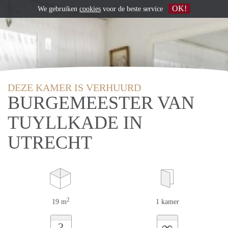
OK!
We gebruiken
cookies
voor de beste service
DEZE KAMER IS VERHUURD
BURGEMEESTER VAN
TUYLLKADE IN
UTRECHT
2
19 m
1 kamer
∞
?