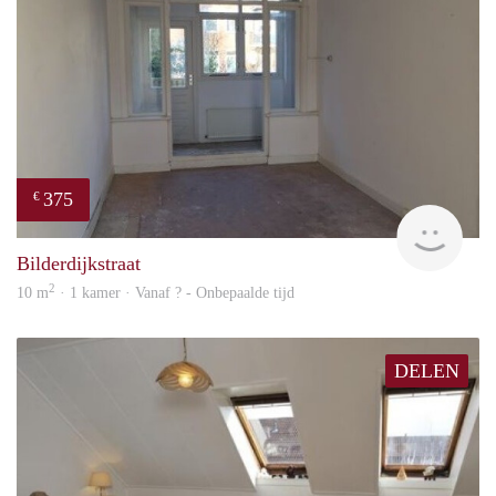
375
€
finde
Bilderdijkstraat
2
10 m
· 1 kamer · Vanaf ? - Onbepaalde tijd
DELEN