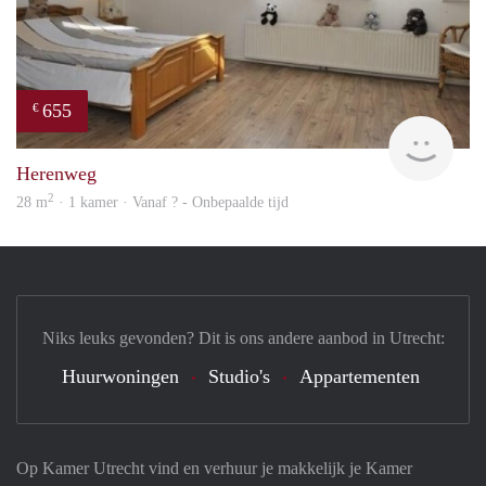
655
€
finde
Herenweg
2
28 m
· 1 kamer · Vanaf ? - Onbepaalde tijd
Niks leuks gevonden? Dit is ons andere aanbod in Utrecht:
Huurwoningen
Studio's
Appartementen
Op Kamer Utrecht vind en verhuur je makkelijk je Kamer