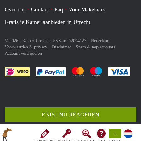
Over ons
Contact
Faq
Voor Makelaars
Gratis je Kamer aanbieden in Utrecht
© 2026 - Kamer Utrecht - KvK nr. 02094127 –
Nederland
Voorwaarden & privacy
Disclaimer
Spam & nep-accounts
Account verwijderen
Je rekent gemakkelijk af met Paypal
Je rekent gemakkelijk af met M
Je rekent gemakkelij
Je re
€ 515 | NU REAGEREN
+