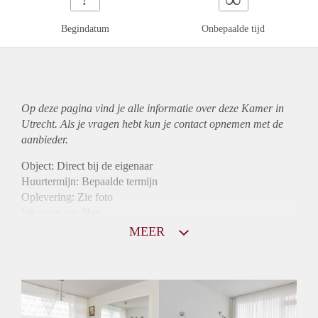
Begindatum
Onbepaalde tijd
Op deze pagina vind je alle informatie over deze Kamer in
Utrecht. Als je vragen hebt kun je contact opnemen met de
aanbieder.
Object: Direct bij de eigenaar
Huurtermijn: Bepaalde termijn
Oplevering: Zie foto
Inkomen eis: Nee
Borg: 1 maand
MEER
Bemiddeling kosten: Nee
Internet: Ja
Gedeelde keuken: Ja
Gedeelde Douche: Ja
Gedeelde woonkamer: Ja