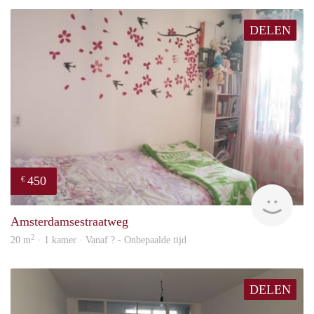
DELEN
450
€
finde
Amsterdamsestraatweg
2
20 m
· 1 kamer · Vanaf ? - Onbepaalde tijd
DELEN