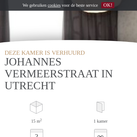
OK!
We gebruiken
cookies
voor de beste service
DEZE KAMER IS VERHUURD
JOHANNES
VERMEERSTRAAT IN
UTRECHT
2
15 m
1 kamer
∞
?