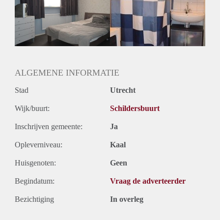
Inkomen eis
N.V.T.
Huurtermijn
Onbepaalde termijn
Oplevering
Gemeubileerd
ALGEMENE INFORMATIE
Stad
Utrecht
Wijk/buurt:
Schildersbuurt
Inschrijven gemeente:
Ja
Opleverniveau:
Kaal
Huisgenoten:
Geen
Begindatum:
Vraag de adverteerder
Bezichtiging
In overleg