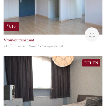
810
€
finde
Vrouwjuttenstraat
2
23 m
· 1 kamer · Vanaf ? - Onbepaalde tijd
DELEN