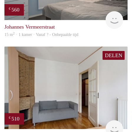
560
€
Woni
Johannes Vermeerstraat
2
15 m
· 1 kamer · Vanaf ? - Onbepaalde tijd
DELEN
510
€
finde