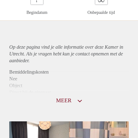
Begindatum
Onbepaalde tijd
Op deze pagina vind je alle informatie over deze Kamer in
Utrecht. Als je vragen hebt kun je contact opnemen met de
aanbieder.
Bemiddelingskosten
Nee
Object
Direct bij de eigenaar
Borg
MEER
500
Garantiestelling
Niet mogelijk
Huurtoeslag
Niet mogelijk