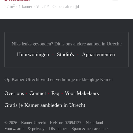
2
27 m
· 1 kamer · Vanaf ? - Onbepaalde tijd
Niks leuks gevonden? Dit is ons andere aanbod in Utrecht:
Huurwoningen
Studio's
Appartementen
Op Kamer Utrecht vind en verhuur je makkelijk je Kamer
Over ons
Contact
Faq
Voor Makelaars
Gratis je Kamer aanbieden in Utrecht
© 2026 - Kamer Utrecht - KvK nr. 02094127 –
Nederland
Voorwaarden & privacy
Disclaimer
Spam & nep-accounts