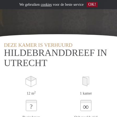
OK!
We gebruiken
cookies
voor de beste service
DEZE KAMER IS VERHUURD
HILDEBRANDDREEF IN
UTRECHT
2
12 m
1 kamer
∞
?