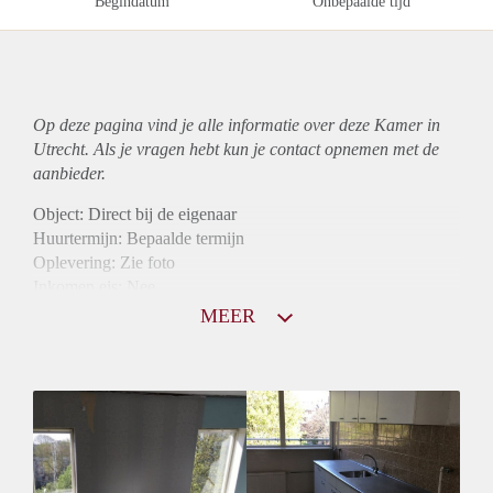
Begindatum
Onbepaalde tijd
Op deze pagina vind je alle informatie over deze Kamer in
Utrecht. Als je vragen hebt kun je contact opnemen met de
aanbieder.
Object: Direct bij de eigenaar
Huurtermijn: Bepaalde termijn
Oplevering: Zie foto
Inkomen eis: Nee
Borg: 1 maand
MEER
Bemiddeling kosten: Nee
Internet: Ja
Gedeelde keuken: Ja
Gedeelde Douche: Ja
Gedeelde woonkamer: Ja
Huisgenoten: Ja