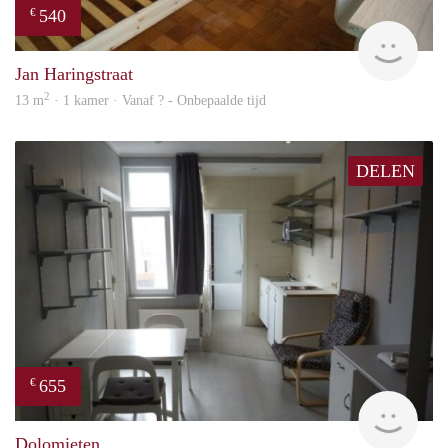
540
€
finde
Jan Haringstraat
2
13 m
· 1 kamer · Vanaf ? - Onbepaalde tijd
DELEN
655
€
rent
Dolomieten