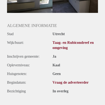
Huurtermijn
Onbepaalde termijn
Oplevering
Gestoffeerd
ALGEMENE INFORMATIE
Stad
Utrecht
Wijk/buurt:
Taag- en Rubicondreef en
omgeving
Inschrijven gemeente:
Ja
Opleverniveau:
Kaal
Huisgenoten:
Geen
Begindatum:
Vraag de adverteerder
Bezichtiging
In overleg