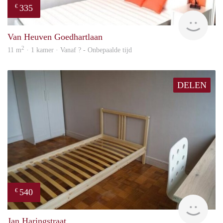
335
€
finde
Van Heuven Goedhartlaan
2
11 m
· 1 kamer · Vanaf ? - Onbepaalde tijd
DELEN
540
€
finde
Jan Haringstraat