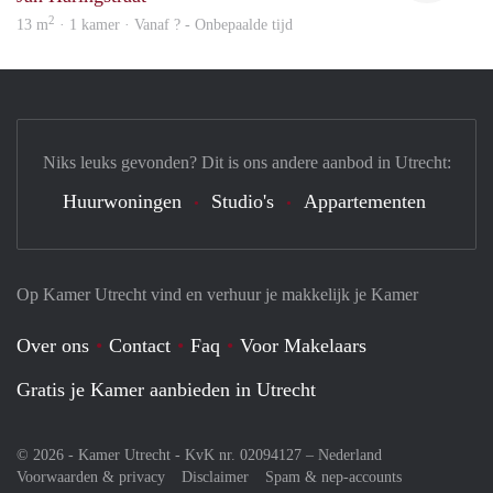
2
13 m
· 1 kamer · Vanaf ? - Onbepaalde tijd
Niks leuks gevonden? Dit is ons andere aanbod in Utrecht:
Huurwoningen
Studio's
Appartementen
Op Kamer Utrecht vind en verhuur je makkelijk je Kamer
Over ons
Contact
Faq
Voor Makelaars
Gratis je Kamer aanbieden in Utrecht
© 2026 - Kamer Utrecht - KvK nr. 02094127 –
Nederland
Voorwaarden & privacy
Disclaimer
Spam & nep-accounts