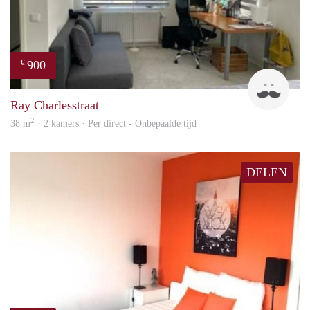
900
€
Ram
Ray Charlesstraat
2
38 m
· 2 kamers · Per direct - Onbepaalde tijd
DELEN