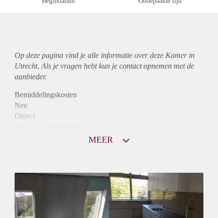
Begindatum
Onbepaalde tijd
Op deze pagina vind je alle informatie over deze Kamer in
Utrecht. Als je vragen hebt kun je contact opnemen met de
aanbieder.
Bemiddelingskosten
Nee
Object
Direct bij de eigenaar
Borg
MEER
350
Garantiestelling
Niet mogelijk
Huurtoeslag
Niet mogelijk
Inkomen eis
N.V.T.