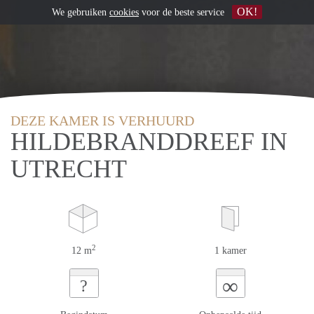
OK!
We gebruiken
cookies
voor de beste service
DEZE KAMER IS VERHUURD
HILDEBRANDDREEF IN
UTRECHT
2
12 m
1 kamer
∞
?