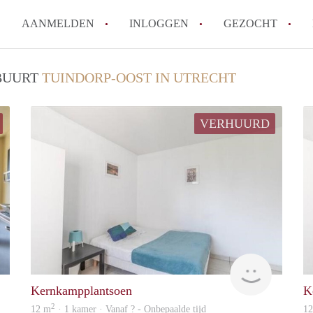
AANMELDEN
INLOGGEN
GEZOCHT
Hoe vind ik snel een kamer in 
 BUURT
TUINDORP-OOST IN UTRECHT
Hoe moeilijk is het om een kam
Tips: om in Utrecht een kamer 
VERHUURD
Hoe werkt Kamers Utrecht
How to translate KamersUtrech
Alle veelgestelde vragen
Woning
finder
Kernkampplantsoen
K
2
12 m
· 1 kamer · Vanaf ? - Onbepaalde tijd
1