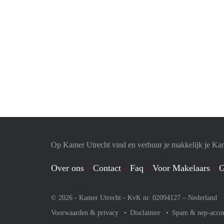
Op Kamer Utrecht vind en verhuur je makkelijk je Ka
Over ons
Contact
Faq
Voor Makelaars
G
© 2026 - Kamer Utrecht - KvK nr. 02094127 –
Nederland
Voorwaarden & privacy
Disclaimer
Spam & nep-acco