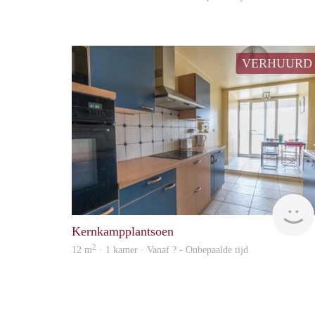
VERHUURD
Kernkampplantsoen
2
12 m
· 1 kamer · Vanaf ? - Onbepaalde tijd