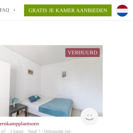
FAQ
GRATIS JE KAMER AANBIEDEN
Utrecht?
er te vinden in Utrecht?
te vinden!
VERHUURD
t!
finder
ernkampplantsoen
2
2 m
· 1 kamer · Vanaf ? - Onbepaalde tijd