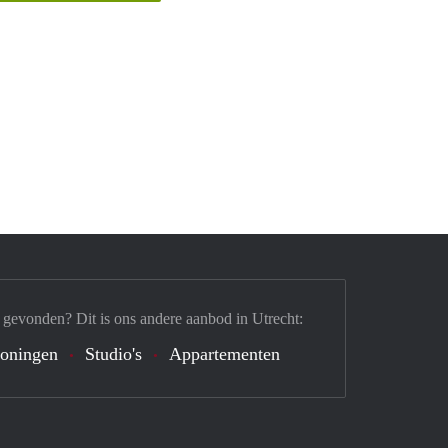
 gevonden? Dit is ons andere aanbod in Utrecht:
oningen
Studio's
Appartementen