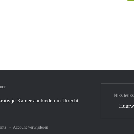
mer
Niks leuks
ratis je Kamer aanbieden in Utrecht
Huurw
unts
Account verwijderen