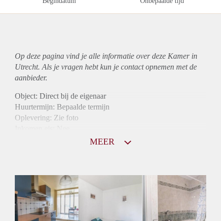
Begindatum
Onbepaalde tijd
Op deze pagina vind je alle informatie over deze Kamer in
Utrecht. Als je vragen hebt kun je contact opnemen met de
aanbieder.
Object: Direct bij de eigenaar
Huurtermijn: Bepaalde termijn
Oplevering: Zie foto
Inkomen eis: Nee
Borg: 1 maand
MEER
Bemiddeling kosten: Nee
Internet: Ja
Gedeelde keuken: Ja
Gedeelde Douche: Ja
Gedeelde woonkamer: Ja
Huisgenoten: Ja
Geslacht huisgenoten: Gemengd