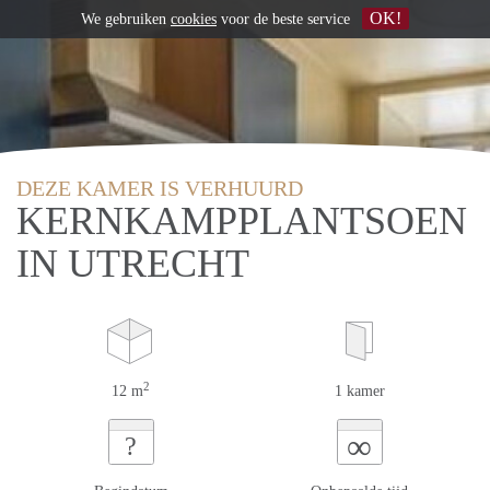
OK!
We gebruiken
cookies
voor de beste service
DEZE KAMER IS VERHUURD
KERNKAMPPLANTSOEN
IN UTRECHT
2
12 m
1 kamer
∞
?