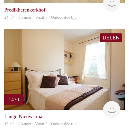
Predikherenkerkhof
2
24 m
· 1 kamer · Vanaf ? - Onbepaalde tijd
DELEN
470
€
Woni
Lange Nieuwstraat
2
16 m
· 1 kamer · Vanaf ? - Onbepaalde tijd