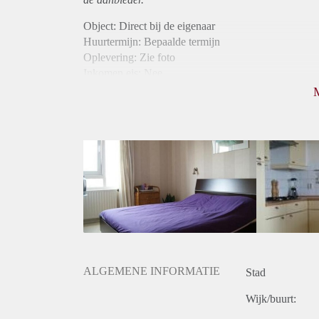
Object: Direct bij de eigenaar
Huurtermijn: Bepaalde termijn
Oplevering: Zie foto
Inkomen eis: Nee
Borg: 1 maand
Bemiddeling kosten: Nee
Internet: Ja
Gedeelde keuken: Ja
Gedeelde Douche: Ja
Gedeelde woonkamer: Ja
Huisgenoten: Ja
ALGEMENE INFORMATIE
Stad
Wijk/buurt: