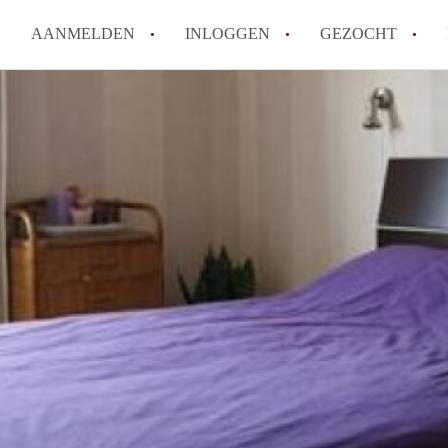
AANMELDEN
INLOGGEN
GEZOCHT
Hoe vind ik snel een kamer in 
Hoe moeilijk is het om een kam
Tips: om in Utrecht een kamer 
Hoe werkt Kamers Utrecht
How to translate KamersUtrech
Alle veelgestelde vragen