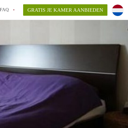
FAQ
GRATIS JE KAMER AANBIEDEN
Utrecht?
er te vinden in Utrecht?
te vinden!
t!