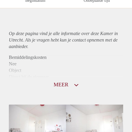
Begindatum
Onbepaalde tijd
Op deze pagina vind je alle informatie over deze Kamer in
Utrecht. Als je vragen hebt kun je contact opnemen met de
aanbieder.
Bemiddelingskosten
Nee
Object
Direct bij de eigenaar
Borg
MEER
770
Garantiestelling
Mogelijk
Huurtoeslag
Mogelijk
Inkomen eis
2,6 X De bruto huur