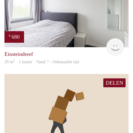
680
€
finde
Einsteindreef
2
29 m
· 1 kamer · Vanaf ? - Onbepaalde tijd
DELEN