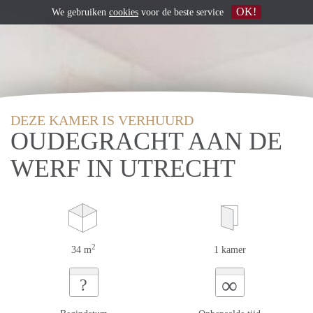
OK!
We gebruiken
cookies
voor de beste service
DEZE KAMER IS VERHUURD
OUDEGRACHT AAN DE
WERF IN UTRECHT
2
34 m
1 kamer
∞
?