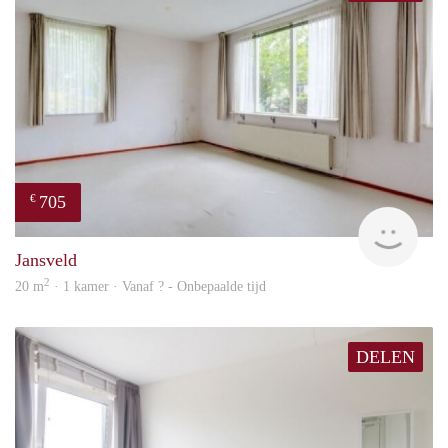
705
€
finde
Jansveld
2
20 m
· 1 kamer · Vanaf ? - Onbepaalde tijd
DELEN