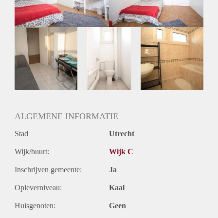
Huurtermijn
Onbepaalde termijn
Oplevering
Gestoffeerd
ALGEMENE INFORMATIE
Stad
Utrecht
Wijk/buurt:
Wijk C
Inschrijven gemeente:
Ja
Opleverniveau:
Kaal
Huisgenoten:
Geen