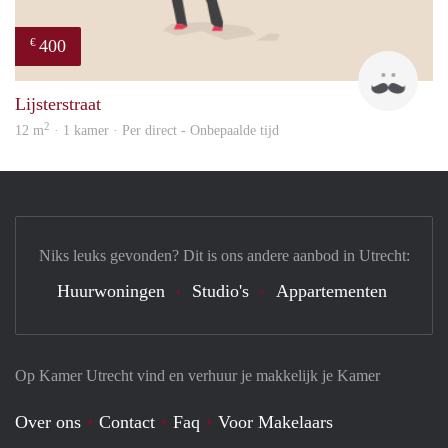
400
€
sonn
Lijsterstraat
2
12 m
· 1 kamer · Per direct - Onbepaalde tijd
Niks leuks gevonden? Dit is ons andere aanbod in Utrecht:
Huurwoningen
Studio's
Appartementen
Op Kamer Utrecht vind en verhuur je makkelijk je Kamer
Over ons
Contact
Faq
Voor Makelaars