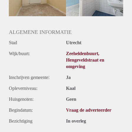
Huurtermijn
Onbepaalde termijn
Oplevering
Gestoffeerd
ALGEMENE INFORMATIE
Stad
Utrecht
Wijk/buurt:
Zeeheldenbuurt,
Hengeveldstraat en
omgeving
Inschrijven gemeente:
Ja
Opleverniveau:
Kaal
Huisgenoten:
Geen
Begindatum:
Vraag de adverteerder
Bezichtiging
In overleg