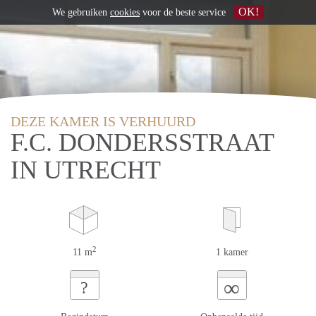
OK!
We gebruiken
cookies
voor de beste service
DEZE KAMER IS VERHUURD
F.C. DONDERSSTRAAT
IN UTRECHT
2
11 m
1 kamer
∞
?