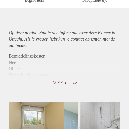
Begindatum
Onbepaalde tijd
Op deze pagina vind je alle informatie over deze Kamer in
Utrecht. Als je vragen hebt kun je contact opnemen met de
aanbieder.
Bemiddelingskosten
Nee
Object
Direct bij de eigenaar
Borg
MEER
815
Garantiestelling
Mogelijk
Huurtoeslag
Mogelijk
Inkomen eis
2,5 X Maandhuur Bruto