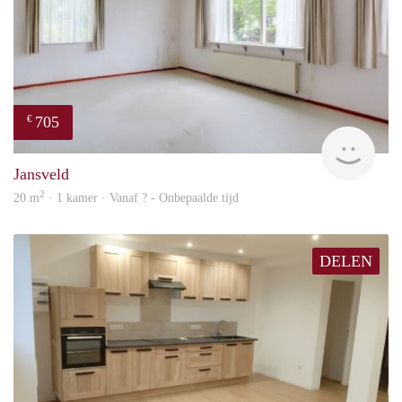
705
€
finde
Jansveld
2
20 m
· 1 kamer · Vanaf ? - Onbepaalde tijd
DELEN