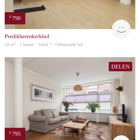
790
€
finde
Predikherenkerkhof
2
24 m
· 1 kamer · Vanaf ? - Onbepaalde tijd
DELEN
795
€
rent