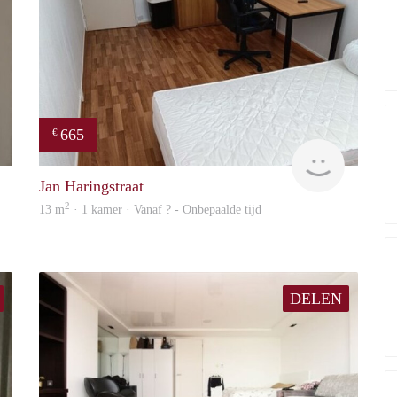
665
€
finder
finder
Jan Haringstraat
2
13 m
· 1 kamer · Vanaf ? - Onbepaalde tijd
DELEN