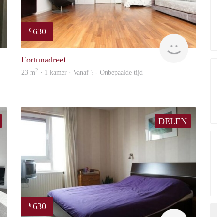
630
€
finder
finder
Fortunadreef
2
23 m
· 1 kamer · Vanaf ? - Onbepaalde tijd
DELEN
630
€
finder
finder