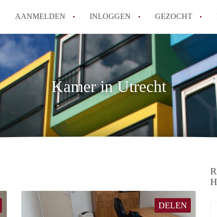
AANMELDEN
INLOGGEN
GEZOCHT
Hoe vind ik snel een kamer in 
Hoe moeilijk is het om een kam
Tips: om in Utrecht een kamer 
Kamer in Utrecht
Hoe werkt Kamers Utrecht
How to translate KamersUtrech
Alle veelgestelde vragen
R
H
DELEN