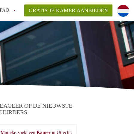
FAQ
GRATIS JE KAMER AANBIEDEN
Utrecht?
er te vinden in Utrecht?
te vinden!
t!
EAGEER OP DE NIEUWSTE
UURDERS
Marieke zoekt een
Kamer
in Utrecht: